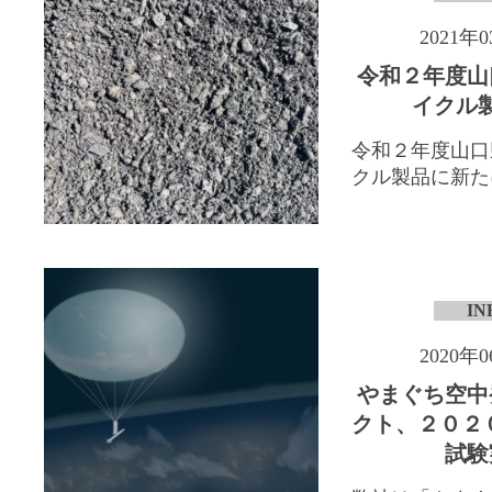
2021年
令和２年度山
イクル
令和２年度山口
クル製品に新たに「
IN
2020年
やまぐち空中
クト、２０２
試験