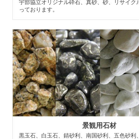
宇部協立オリジナル砕石、真砂、砂、リサイク
っております。
景観用石材
黒玉石、白玉石、錆砂利、南国砂利、五色砂利