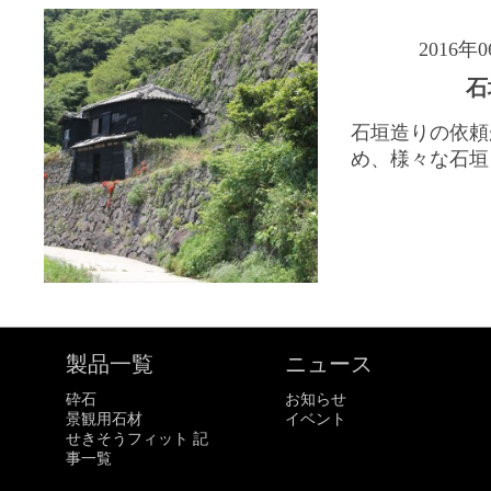
2016年
石
石垣造りの依頼
め、様々な石垣を
製品一覧
ニュース
砕石
お知らせ
景観用石材
イベント
せきそうフィット 記
事一覧