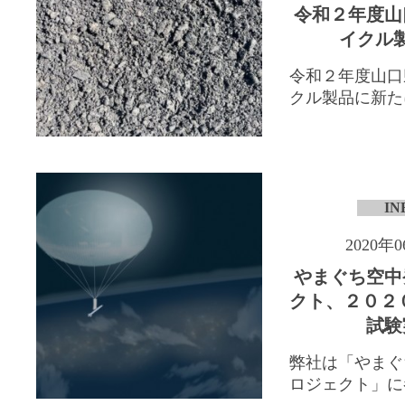
令和２年度山
イクル
令和２年度山口
クル製品に新たに「
IN
2020年
やまぐち空中
クト、２０２
試験
弊社は「やまぐ
ロジェクト」に参