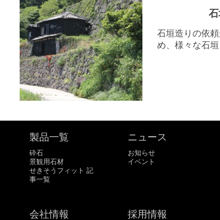
石
石垣造りの依頼
め、様々な石垣を
製品一覧
ニュース
砕石
お知らせ
景観用石材
イベント
せきそうフィット 記
事一覧
会社情報
採用情報