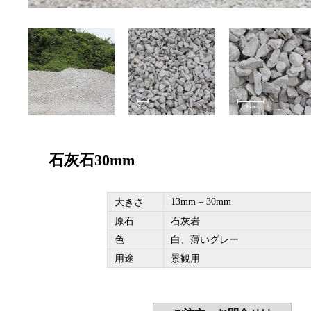
石灰石30mm
13mm – 30mm
大きさ
原石
石灰岩
色
白、薄いグレー
用途
景観用