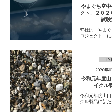
やまぐち空中
クト、２０２
試験
弊社は「やまぐ
ロジェクト」に参
IN
2020年
令和元年度山
イクル
令和元年度山口
クル製品に新たに「