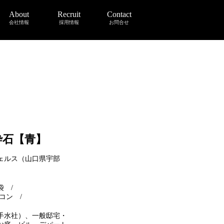
About
Recruit
Contact
会社情報
採用情報
お問合せ
砕石【青】
ェルス（山口県宇部
袋 /
レコン /
手水社）、一般邸宅・