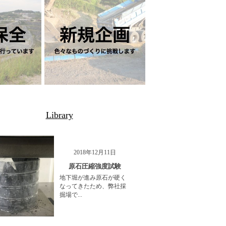
Library
2018年12月11日
原石圧縮強度試験
地下堀が進み原石が硬く
なってきたため、弊社採
掘場で...