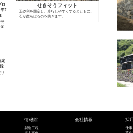
プロ
せきそうフィット
年7
玉砂利を固定し、歩行しやすくするとともに、
施
石が散らばるのを防ぎます。
中発
参加
認定
録
定リ
に
情報館
会社情報
採
製造工程
仕事