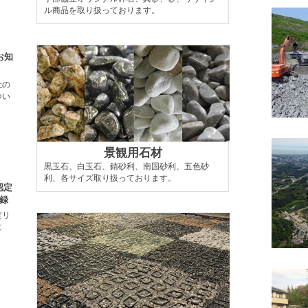
ル商品を取り扱っております。
お知
社の
つい
景観用石材
黒玉石、白玉石、錆砂利、南国砂利、五色砂
利、各サイズ取り扱っております。
認定
録
定リ
に