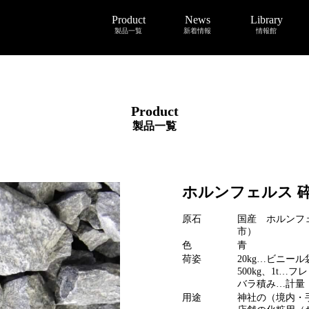
Product
News
Library
製品一覧
新着情報
情報館
Product
製品一覧
ホルンフェルス 
原石
国産 ホルンフ
市）
色
青
荷姿
20kg…ビニール
500kg、1t…フ
バラ積み…計量
用途
神社の（境内・