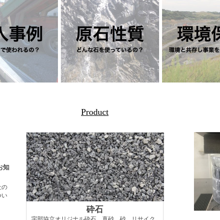
Product
お知
社の
つい
砕石
宇部協立オリジナル砕石、真砂、砂、リサイク