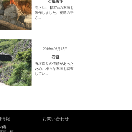
石垣製作
高さ3m、幅27mの石垣を
製作しました。祝島の平
さ...
2016年06月15日
石垣
石垣造りの依頼があった
ため、様々な石垣を調査
してい...
用情報
お問い合わせ
内容