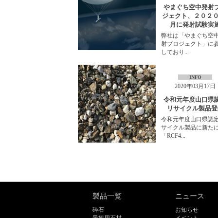
やまぐち空中発射
ジェクト、２０２０
月に発射試験実
弊社は「やまぐち空
射プロジェクト」に
しており...
INFO
2020年03月17日
令和元年度山口県
リサイクル製品登
令和元年度山口県認
サイクル製品に新た
「RCF4...
製品一覧
ニュース
砕石
お知らせ