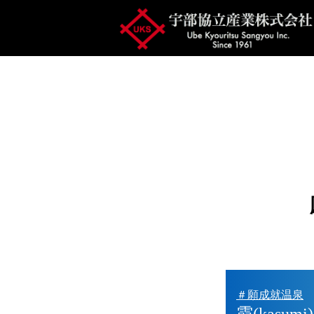
＃願成就温泉
霞(kasu