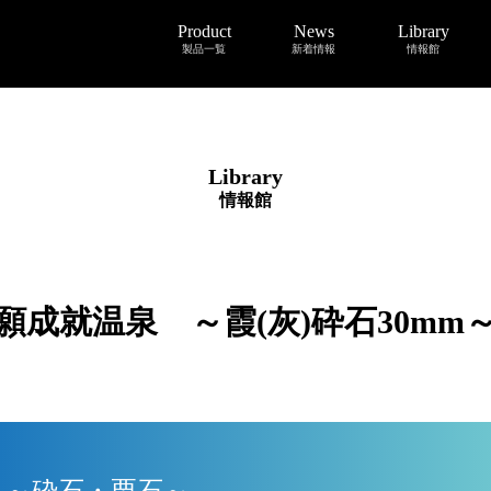
Product
News
Library
製品一覧
新着情報
情報館
Library
情報館
願成就温泉 ～霞(灰)砕石30mm
mi) ～砕石・栗石～