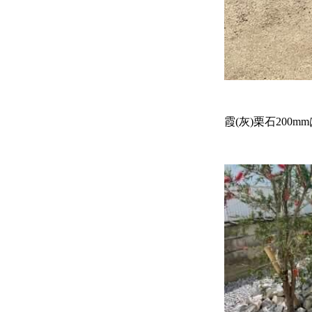
霞(灰)栗石20