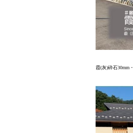
霞(灰)砕石30m