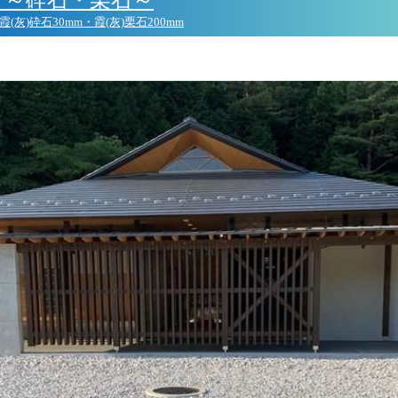
/30 霞(灰)砕石30mm・霞(灰)栗石200mm