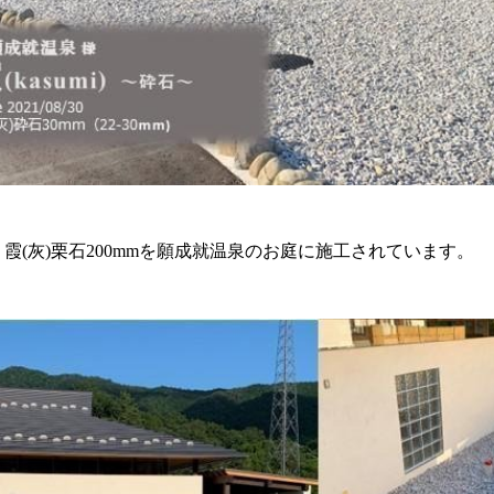
m・霞(灰)栗石200mmを願成就温泉のお庭に施工されています。