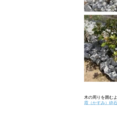
木の周りを囲む
霞（かすみ）砕